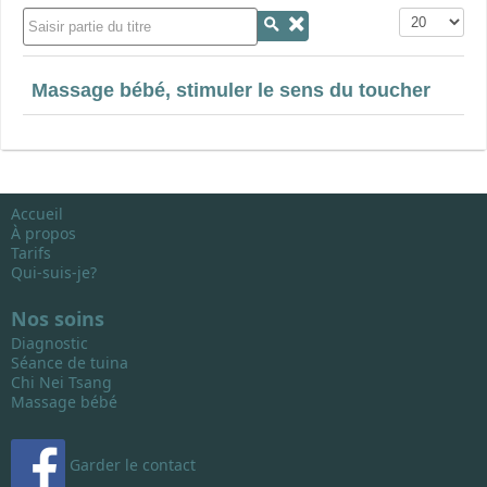
Saisir partie du titre
Affichage #
Massage bébé, stimuler le sens du toucher
Accueil
À propos
Tarifs
Qui-suis-je?
Nos soins
Diagnostic
Séance de tuina
Chi Nei Tsang
Massage bébé
Garder le contact