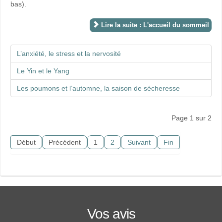
bas).
Lire la suite : L'accueil du sommeil
L’anxiété, le stress et la nervosité
Le Yin et le Yang
Les poumons et l’automne, la saison de sécheresse
Page 1 sur 2
Début
Précédent
1
2
Suivant
Fin
Jean-François met son
écoute, sa disponibilité et sa
douceur au service du corps
Vos avis
et de l'être dans sa globalité.