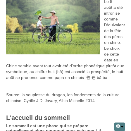
Le 8
août a été
intronisé
comme
l'équivalent
de la fête
des pères
en chine.
Le choix
de cette
date en
Chine semble avant tout avoir été d'ordre phonétique plutôt que
symbolique, au chiffre huit (bā) est associé la prospérité, le huit
août se prononce comme papa en chinois: 爸 爸 bā ba.
Source: la souplesse du dragon, les fondements de la culture
chinoise. Cyrille J.D. Javary, Albin Michelle 2014.
L'accueil du sommeil
Le sommeil est une phase qui se prépare
naturellement alors pourquoi nous échappe-t-il