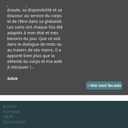
Les soins ont chaque fois été
adaptés à mon état et mes
besoins du jour. Que ce soit
dans le dialogue de mots ou
au travers de ses mains, Il a
apporté bien plus que la
détente du corps et m'a aidé
à retrouver l...
Sylvie
La première fois que j'ai eu la
chance d'avoir un soin, je
passais un entretien
professionnel quelques jours
après. J'étais très stressée et
> Voir tout les avis
grâce aux mains magiques
de Jean-François j'ai réussi à
me déstresser et j'ai été
engagée, je suis certaine
Accueil
À propos
qu'il y a un lien ! Ensuite j'ai
Tarifs
faits un soin com...
Qui-suis-je?