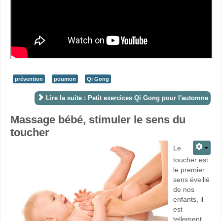
prévention
poumon
Qi Gong
Lire la suite : Petit exercices Qi Gong pour l'automne
Massage bébé, stimuler le sens du
toucher
Le
toucher est
le premier
sens éveillé
de nos
enfants, il
est
tellement